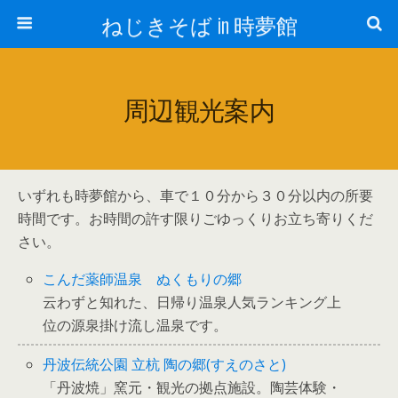
ねじきそば in 時夢館
周辺観光案内
いずれも時夢館から、車で１０分から３０分以内の所要
時間です。お時間の許す限りごゆっくりお立ち寄りくだ
さい。
こんだ薬師温泉 ぬくもりの郷
云わずと知れた、日帰り温泉人気ランキング上
位の源泉掛け流し温泉です。
丹波伝統公園 立杭 陶の郷(すえのさと)
「丹波焼」窯元・観光の拠点施設。陶芸体験・