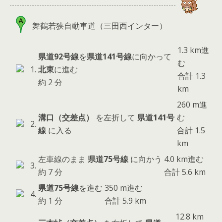
舞鶴若狭自動車道（三田西インター）
1.3 km進
県道92号線
を
県道141号線
に向かって
む
1.
北東
に進む
合計 1.3
約 2 分
km
260 m進
溝口（交差点）
を左折して
県道141号
む
2.
線
に入る
合計 1.5
km
左車線のまま
県道75号線
に向かう
4.0 km進む
3.
約 7 分
合計 5.6 km
県道75号線
を進む
350 m進む
4.
約 1 分
合計 5.9 km
12.8 km