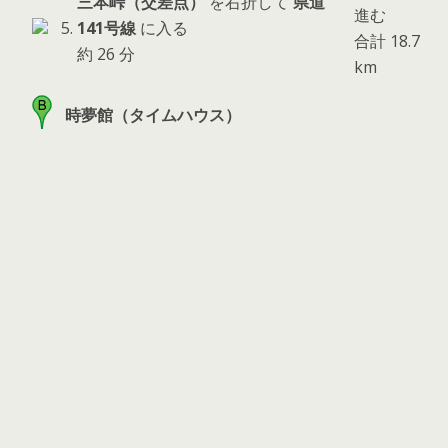
三本峠（交差点）
を右折して
県道
進む
5.
141号線
に入る
合計 18.7
約 26 分
km
時夢館（タイムハウス）