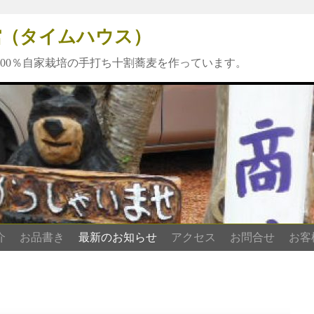
夢館（タイムハウス）
00％自家栽培の手打ち十割蕎麦を作っています。
介
お品書き
最新のお知らせ
アクセス
お問合せ
お客