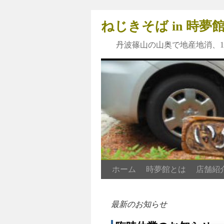
ねじきそば in 時
丹波篠山の山奥で地産地消、1
ホーム
時夢館とは
店舗紹
最新のお知らせ