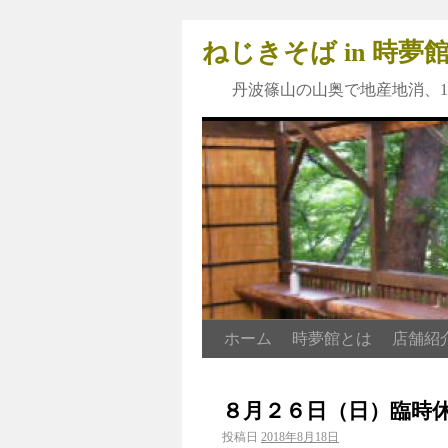
ねじきそば in 時
丹波篠山の山奥で地産地消、1
ホーム
時夢館とは
店舗紹
８月２６日（日）臨時
投稿日
2018年8月18日