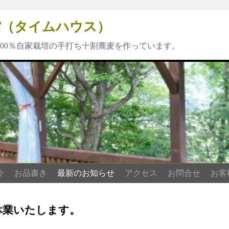
夢館（タイムハウス）
00％自家栽培の手打ち十割蕎麦を作っています。
介
お品書き
最新のお知らせ
アクセス
お問合せ
お客
休業いたします。